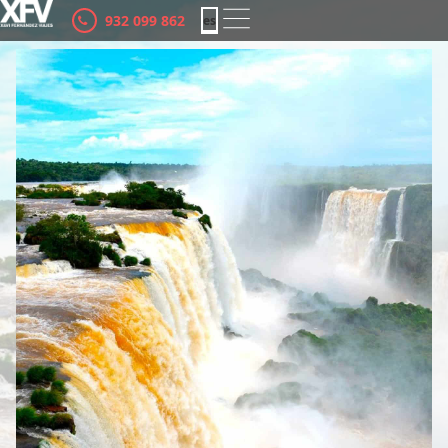
932 099 862
es
ca