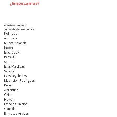
¿Empezamos?
nuestros destinos
¿A dónde deseas viajar?
Polinesia
Australia
Nueva Zelanda
Japón
Islas Cook
Islas Fiji
Samoa
Islas Maldivas
Safaris
Islas Seychelles
Mauricio - Rodrigues
Perú
Argentina
Chile
Hawaii
Estados Unidos
Canadá
Emiratos Árabes