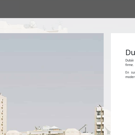
Du
Dubái 
firme.
En su
modern