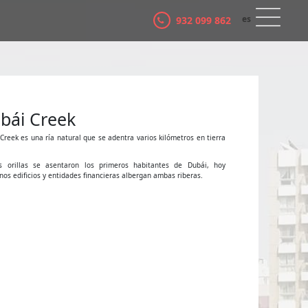
es
932 099 862
ca
bái Creek
Creek es una ría natural que se adentra varios kilómetros en tierra
s orillas se asentaron los primeros habitantes de Dubái, hoy
os edificios y entidades financieras albergan ambas riberas.