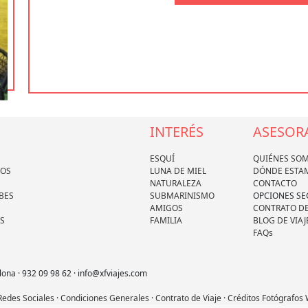
INTERÉS
ASESOR
ESQUÍ
QUIÉNES SO
DOS
LUNA DE MIEL
DÓNDE ESTA
NATURALEZA
CONTACTO
BES
SUBMARINISMO
OPCIONES S
AMIGOS
CONTRATO DE
S
FAMILIA
BLOG DE VIAJ
FAQs
lona · 932 09 98 62 · info@xfviajes.com
 Redes Sociales
·
Condiciones Generales
·
Contrato de Viaje
·
Créditos Fotógrafos