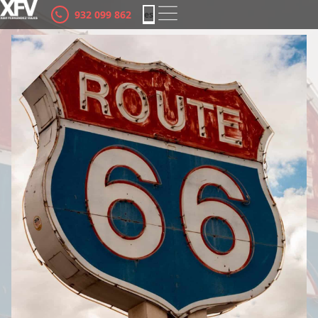
932 099 862
es
ca