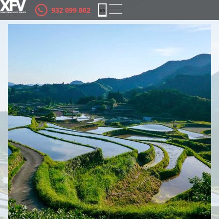
932 099 862
es
ca