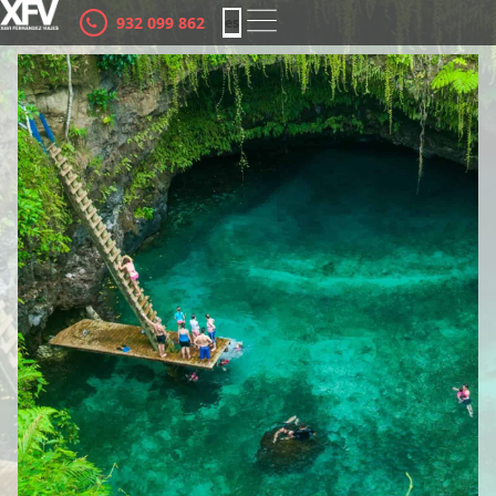
932 099 862
es
ca