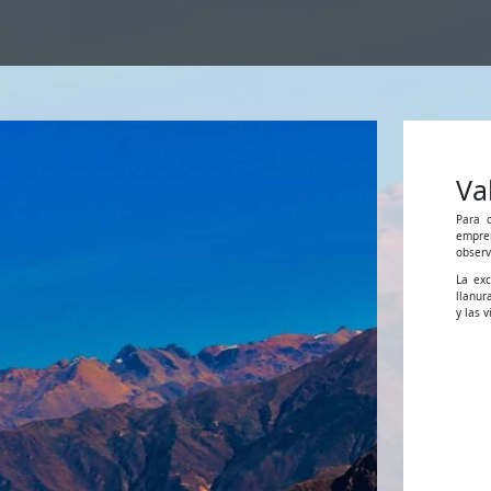
Va
Para c
empren
observ
La exc
llanur
y las 