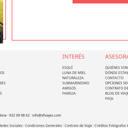
INTERÉS
ASESOR
ESQUÍ
QUIÉNES SO
DOS
LUNA DE MIEL
DÓNDE ESTA
NATURALEZA
CONTACTO
BES
SUBMARINISMO
OPCIONES S
AMIGOS
CONTRATO DE
S
FAMILIA
BLOG DE VIAJ
FAQs
lona · 932 09 98 62 · info@xfviajes.com
 Redes Sociales
·
Condiciones Generales
·
Contrato de Viaje
·
Créditos Fotógrafos