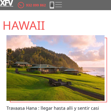
932 099 862
es
ca
HAWAII
Travaasa Hana : llegar hasta alli y sentir casi