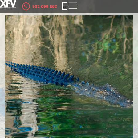
932 099 862
es
ca