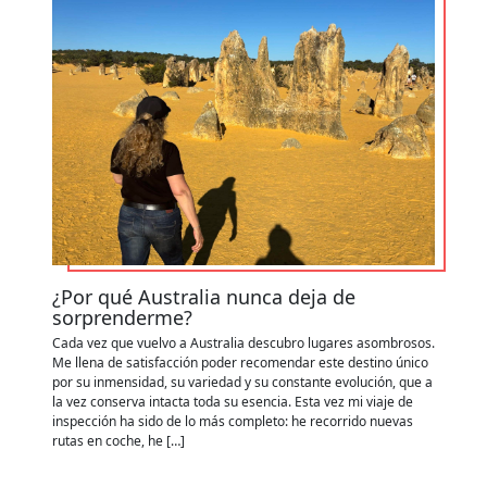
¿Por qué Australia nunca deja de
C
sorprenderme?
y
Cada vez que vuelvo a Australia descubro lugares asombrosos.
Ap
Me llena de satisfacción poder recomendar este destino único
de
por su inmensidad, su variedad y su constante evolución, que a
zo
la vez conserva intacta toda su esencia. Esta vez mi viaje de
ru
inspección ha sido de lo más completo: he recorrido nuevas
es
rutas en coche, he […]
po