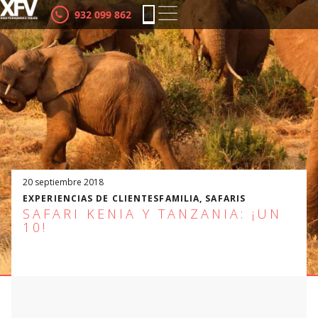
932 099 862
es
ca
20 septiembre 2018
EXPERIENCIAS DE CLIENTES
FAMILIA
,
SAFARIS
SAFARI KENIA Y TANZANIA: ¡UN
10!