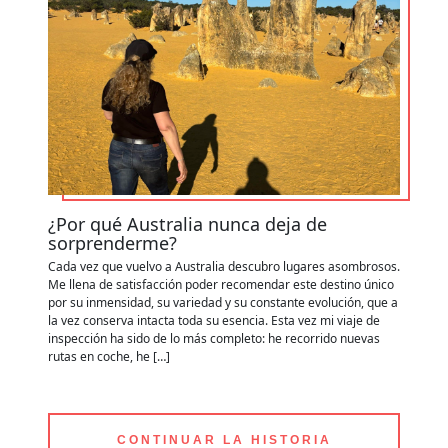
¿Por qué Australia nunca deja de
C
sorprenderme?
y
Cada vez que vuelvo a Australia descubro lugares asombrosos.
Ap
Me llena de satisfacción poder recomendar este destino único
de
por su inmensidad, su variedad y su constante evolución, que a
zo
la vez conserva intacta toda su esencia. Esta vez mi viaje de
ru
inspección ha sido de lo más completo: he recorrido nuevas
es
rutas en coche, he […]
po
CONTINUAR LA HISTORIA