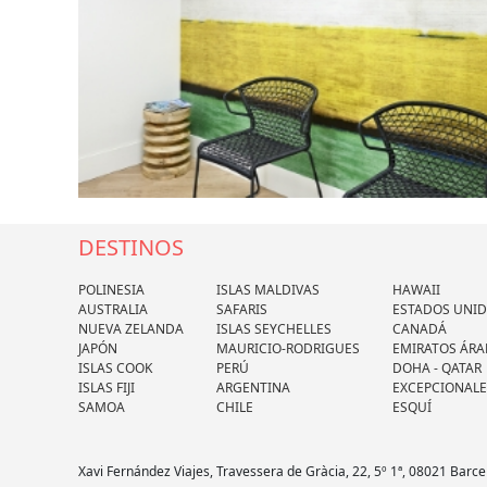
DESTINOS
POLINESIA
ISLAS MALDIVAS
HAWAII
AUSTRALIA
SAFARIS
ESTADOS UNI
NUEVA ZELANDA
ISLAS SEYCHELLES
CANADÁ
JAPÓN
MAURICIO-RODRIGUES
EMIRATOS ÁRA
ISLAS COOK
PERÚ
DOHA - QATAR
ISLAS FIJI
ARGENTINA
EXCEPCIONALE
SAMOA
CHILE
ESQUÍ
Xavi Fernández Viajes, Travessera de Gràcia, 22, 5º 1ª, 08021 Barce