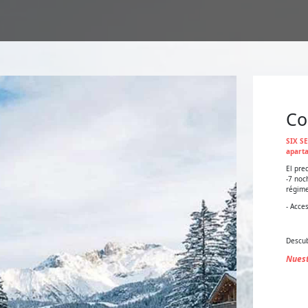
Co
SIX S
apart
El prec
-7 noc
régime
- Acce
Descub
Nuest