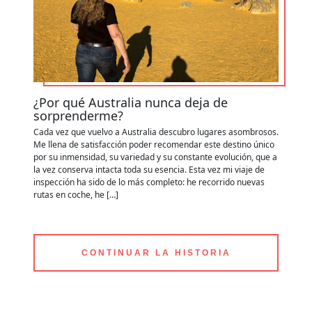
¿Por qué Australia nunca deja de
C
sorprenderme?
y
Cada vez que vuelvo a Australia descubro lugares asombrosos.
Ap
Me llena de satisfacción poder recomendar este destino único
de
por su inmensidad, su variedad y su constante evolución, que a
zo
la vez conserva intacta toda su esencia. Esta vez mi viaje de
ru
inspección ha sido de lo más completo: he recorrido nuevas
es
rutas en coche, he […]
po
CONTINUAR LA HISTORIA