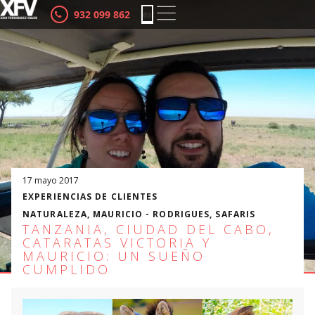
932 099 862
es
ca
17 mayo 2017
EXPERIENCIAS DE CLIENTES
NATURALEZA
,
MAURICIO - RODRIGUES
,
SAFARIS
TANZANIA, CIUDAD DEL CABO,
CATARATAS VICTORIA Y
MAURICIO: UN SUEÑO
CUMPLIDO