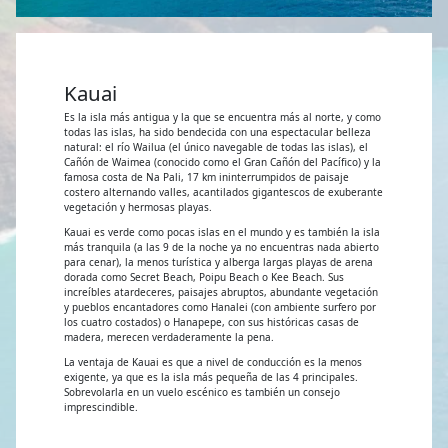
Kauai
Es la isla más antigua y la que se encuentra más al norte, y como
todas las islas, ha sido bendecida con una espectacular belleza
natural: el río Wailua (el único navegable de todas las islas), el
Cañón de Waimea (conocido como el Gran Cañón del Pacífico) y la
famosa costa de Na Pali, 17 km ininterrumpidos de paisaje
costero alternando valles, acantilados gigantescos de exuberante
vegetación y hermosas playas.
Kauai es verde como pocas islas en el mundo y es también la isla
más tranquila (a las 9 de la noche ya no encuentras nada abierto
para cenar), la menos turística y alberga largas playas de arena
dorada como Secret Beach, Poipu Beach o Kee Beach. Sus
increíbles atardeceres, paisajes abruptos, abundante vegetación
y pueblos encantadores como Hanalei (con ambiente surfero por
los cuatro costados) o Hanapepe, con sus históricas casas de
madera, merecen verdaderamente la pena.
La ventaja de Kauai es que a nivel de conducción es la menos
exigente, ya que es la isla más pequeña de las 4 principales.
Sobrevolarla en un vuelo escénico es también un consejo
imprescindible.