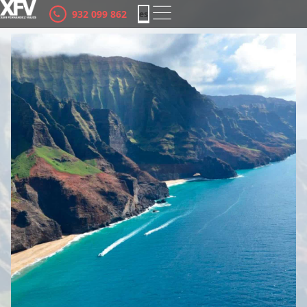
932 099 862
es
ca