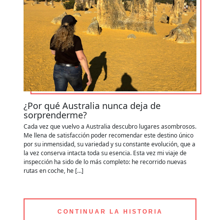
¿Por qué Australia nunca deja de
C
sorprenderme?
y
Cada vez que vuelvo a Australia descubro lugares asombrosos.
Ap
Me llena de satisfacción poder recomendar este destino único
de
por su inmensidad, su variedad y su constante evolución, que a
zo
la vez conserva intacta toda su esencia. Esta vez mi viaje de
ru
inspección ha sido de lo más completo: he recorrido nuevas
es
rutas en coche, he […]
po
CONTINUAR LA HISTORIA