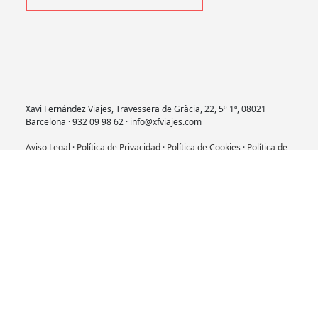
Xavi Fernández Viajes, Travessera de Gràcia, 22, 5º 1ª, 08021
Barcelona · 932 09 98 62 · info@xfviajes.com
Aviso Legal
·
Política de Privacidad
·
Política de Cookies
·
Política de
Redes Sociales
·
Condiciones Generales
·
Contrato de Viaje
·
Créditos Fotógrafos Web