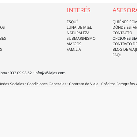
INTERÉS
ASESOR
ESQUÍ
QUIÉNES SO
DOS
LUNA DE MIEL
DÓNDE ESTA
NATURALEZA
CONTACTO
BES
SUBMARINISMO
OPCIONES S
AMIGOS
CONTRATO DE
S
FAMILIA
BLOG DE VIAJ
FAQs
lona · 932 09 98 62 · info@xfviajes.com
 Redes Sociales
·
Condiciones Generales
·
Contrato de Viaje
·
Créditos Fotógrafos