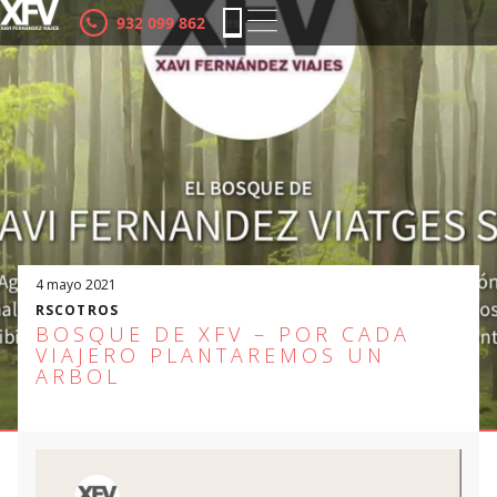
932 099 862
es
ca
4 mayo 2021
RSC
OTROS
BOSQUE DE XFV – POR CADA
VIAJERO PLANTAREMOS UN
ARBOL