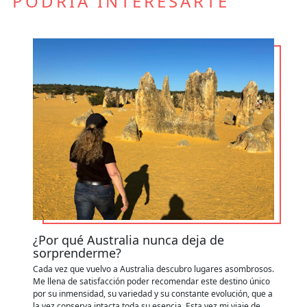
PODRÍA INTERESARTE
¿Por qué Australia nunca deja de
C
sorprenderme?
y
Cada vez que vuelvo a Australia descubro lugares asombrosos.
Ap
Me llena de satisfacción poder recomendar este destino único
de
por su inmensidad, su variedad y su constante evolución, que a
zo
la vez conserva intacta toda su esencia. Esta vez mi viaje de
ru