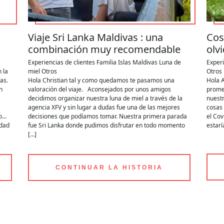
Viaje Sri Lanka Maldivas : una
Cos
combinación muy recomendable
olv
Experiencias de clientes
Familia
Islas Maldivas
Luna de
Experi
 la
miel
Otros
Otros
as.
Hola Christian tal y como quedamos te pasamos una
Hola A
n
valoración del viaje. Aconsejados por unos amigos
promet
decidimos organizar nuestra luna de miel a través de la
nuestr
agencia XFV y sin lugar a dudas fue una de las mejores
cosas 
ño…
decisiones que podíamos tomar. Nuestra primera parada
el Cov
idad
fue Sri Lanka donde pudimos disfrutar en todo momento
estar
[…]
CONTINUAR LA HISTORIA