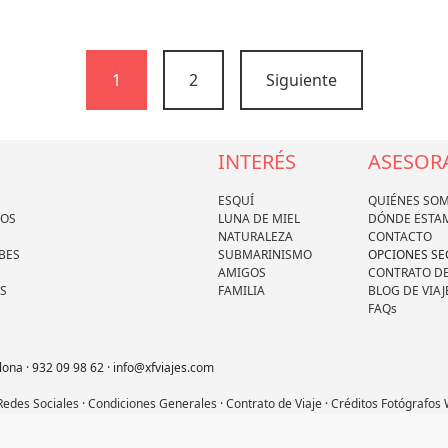
1
2
Siguiente
INTERÉS
ASESOR
ESQUÍ
QUIÉNES SO
DOS
LUNA DE MIEL
DÓNDE ESTA
NATURALEZA
CONTACTO
BES
SUBMARINISMO
OPCIONES S
AMIGOS
CONTRATO DE
S
FAMILIA
BLOG DE VIAJ
FAQs
lona · 932 09 98 62 · info@xfviajes.com
 Redes Sociales
·
Condiciones Generales
·
Contrato de Viaje
·
Créditos Fotógrafos