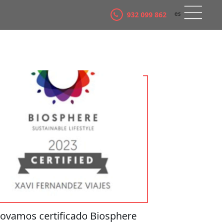
es
932 099 862
ca
ovamos certificado Biosphere