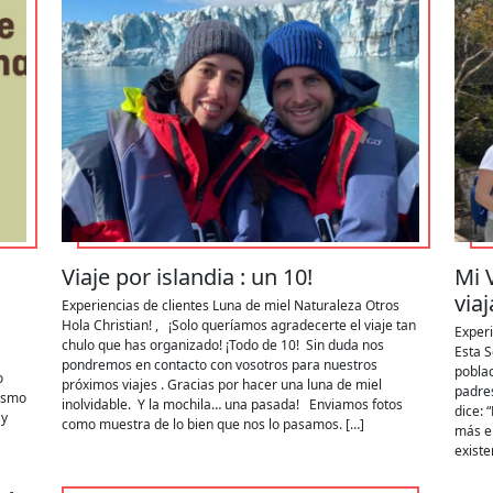
Viaje por islandia : un 10!
Mi 
viaj
Experiencias de clientes
Luna de miel
Naturaleza
Otros
Hola Christian! , ¡Solo queríamos agradecerte el viaje tan
Experi
chulo que has organizado! ¡Todo de 10! Sin duda nos
Esta S
pondremos en contacto con vosotros para nuestros
pobla
o
próximos viajes . Gracias por hacer una luna de miel
padres
ismo
inolvidable. Y la mochila… una pasada! Enviamos fotos
dice: 
 y
como muestra de lo bien que nos lo pasamos. […]
más e
existe