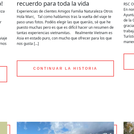
!
recuerdo para toda la vida
RSC
O
En nom
eza
Experiencias de clientes
Amigos
Familia
Naturaleza
Otros
Ayunta
Hola Marc, Tal como hablamos tras la vuelta del viaje te
de la
r
paso unas fotos. Podéis elegir las que queráis, sé que he
graci
puesto muchas pero es que es difícil hacer un resumen de
trabaj
tantas experiencias vietnamitas. Realmente Vietnam es
Turíst
viaje
Asia en estado puro, con mucho que ofrecer para los que
maner
amos
nos gusta […]
CONTINUAR LA HISTORIA