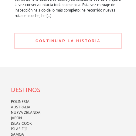
la vez conserva intacta toda su esencia. Esta vez mi viaje de
ru
inspección ha sido de lo más completo: he recorrido nuevas
es
rutas en coche, he […]
po
CONTINUAR LA HISTORIA
DESTINOS
POLINESIA
AUSTRALIA
NUEVA ZELANDA
JAPÓN
ISLAS COOK
ISLAS FIJI
SAMOA