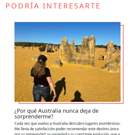
PODRÍA INTERESARTE
¿Por qué Australia nunca deja de
C
sorprenderme?
y
Cada vez que vuelvo a Australia descubro lugares asombrosos.
Ap
Me llena de satisfacción poder recomendar este destino único
de
por su inmensidad, su variedad y su constante evolución, que a
zo